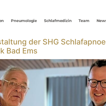
en
Pneumologie
Schlafmedizin
Team
New
nstaltung der SHG Schlafapno
nik Bad Ems