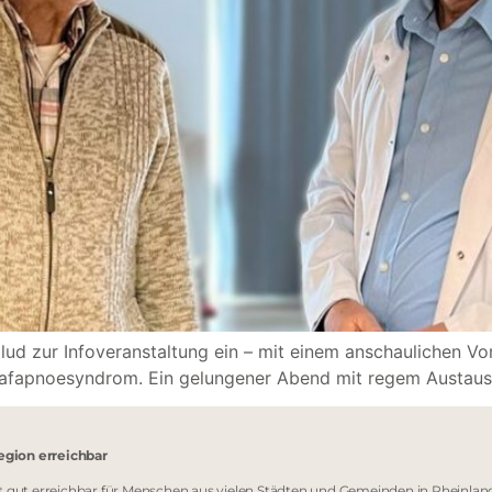
lud zur Infoveranstaltung ein – mit einem anschaulichen V
afapnoesyndrom. Ein gelungener Abend mit regem Austausc
egion erreichbar
mit gut erreichbar für Menschen aus vielen Städten und Gemeinden in Rhein